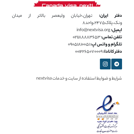
دفتر ایران:
تهران،خیابان ولیعصر بالاتر از میدان
ونک،پلاک2475،واحد8
ایمیل:
info@nextvisa.org
تلفن تماس:
021188883653
تلگرام و واتس اپ:
09051810051
دفتر کانادا:
0012265070009
شرایط و ضوایط استفاده از سایت و خدمات nextvisa